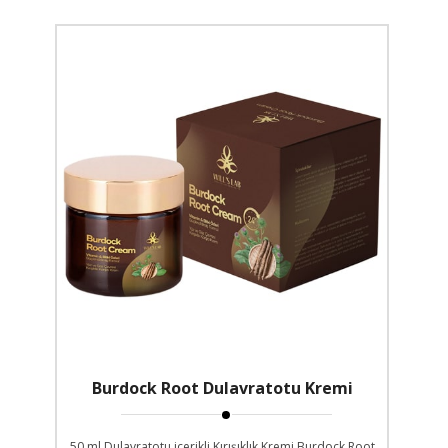
Burdock Root Dulavratotu Kremi
50 ml Dulavratotu içerikli Kırışıklık Kremi Burdock Root