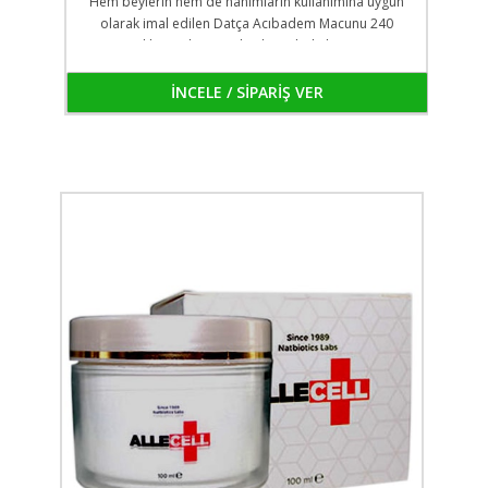
Hem beylerin hem de hanımların kullanımına uygun
olarak imal edilen Datça Acıbadem Macunu 240
gramlık cam kavanozlarda ambalajlanmıştır.
İNCELE / SİPARİŞ VER