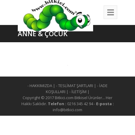
ANNE & ÇOCUK
- HAKKIMIZDA
|
- TESLİMAT ŞARTLARI
|
- İADE
KOŞULLARI
|
- İLETİŞİM
|
Copyright © 2017 Bitkici.com Bitkisel Ürünler... Her
Hakkı Saklıdır.
Telefon :
0216 345 42 94 -
E-posta :
info@bitkici.com