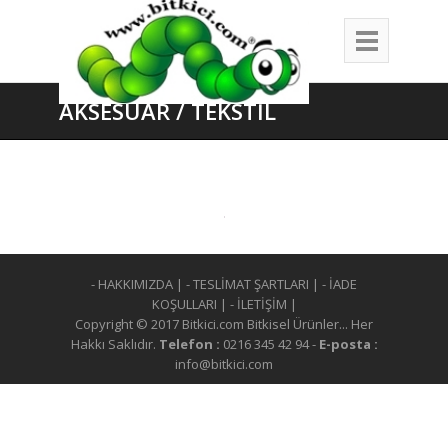
AKSESUAR / TEKSTİL
- HAKKIMIZDA
|
- TESLİMAT ŞARTLARI
|
- İADE
KOŞULLARI
|
- İLETİŞİM
|
Copyright © 2017 Bitkici.com Bitkisel Ürünler... Her
Hakkı Saklıdır.
Telefon :
0216 345 42 94 -
E-posta :
info@bitkici.com