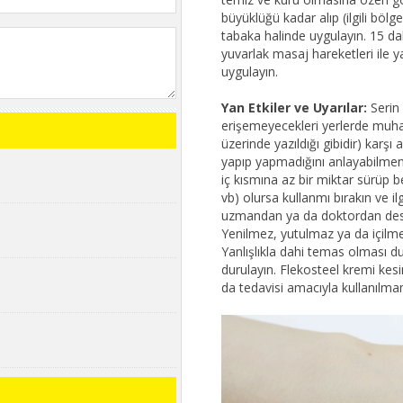
büyüklüğü kadar alıp (ilgili bölge
tabaka halinde uygulayın. 15 
yuvarlak masaj hareketleri ile
uygulayın.
Yan Etkiler ve Uyarılar:
Serin 
erişemeyecekleri yerlerde muhaf
üzerinde yazıldığı gibidir) karşı a
yapıp yapmadığını anlayabilmeni
iç kısmına az bir miktar sürüp be
vb) olursa kullanmı bırakın ve ilg
uzmandan ya da doktordan deste
Yenilmez, yutulmaz ya da içilme
Yanlışlıkla dahi temas olması du
durulayın. Flekosteel kremi kesinl
da tedavisi amacıyla kullanılmam