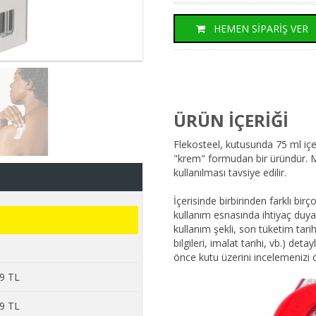
HEMEN SİPARİŞ VER
ÜRÜN İÇERİĞİ
Flekosteel, kutusunda 75 ml içe
"krem" formudan bir üründür. M
kullanılması tavsiye edilir.
İçerisinde birbirinden farklı bi
kullanım esnasında ihtiyaç duyabi
kullanım şekli, son tüketim tari
bilgileri, imalat tarihi, vb.) de
önce kutu üzerini incelemenizi ö
49 TL
79 TL