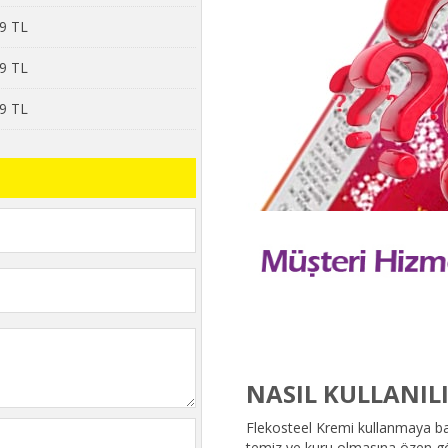
99 TL
19 TL
39 TL
NASIL KULLANIL
Flekosteel Kremi kullanmaya 
temiz ve kuru olmasına özen gö