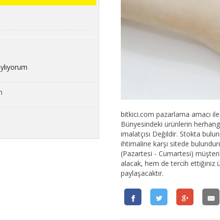
aylıyorum
m
bitkici.com pazarlama amacı ile k
Bünyesindeki ürünlerin herhangi 
imalatçısı Değildir. Stokta bu
ihtimaline karşı sitede bulundur
(Pazartesi - Cumartesi) müşteri t
alacak, hem de tercih ettiğiniz 
paylaşacaktır.