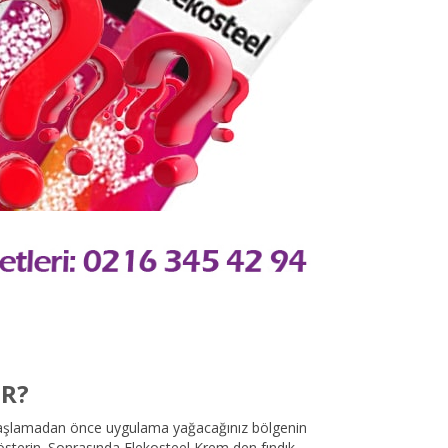
IR?
başlamadan önce uygulama yağacağınız bölgenin
sterin. Sonrasında Flekosteel Krem den fındık