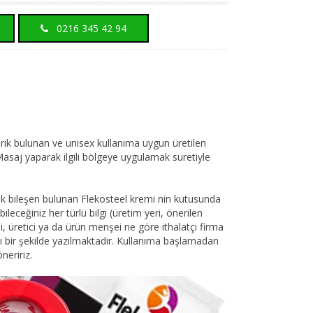
0216 345 42 94
rik bulunan ve unisex kullanıma uygun üretilen
asaj yaparak ilgili bölgeye uygulamak suretiyle
rçok bileşen bulunan Flekosteel kremi nin kutusunda
leceğiniz her türlü bilgi (üretim yeri, önerilen
hi, üretici ya da ürün menşei ne göre ithalatçı firma
taylı bir şekilde yazılmaktadır. Kullanıma başlamadan
neririz.