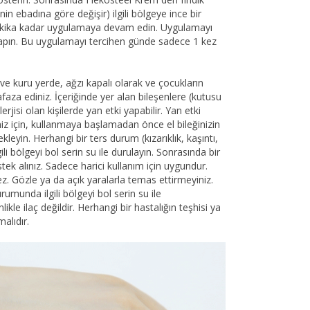
nin ebadına göre değişir) ilgili bölgeye ince bir
dakika kadar uygulamaya devam edin. Uygulamayı
 yapın. Bu uygulamayı tercihen günde sadece 1 kez
ve kuru yerde, ağzı kapalı olarak ve çocukların
aza ediniz. İçeriğinde yer alan bileşenlere (kutusu
lerjisi olan kişilerde yan etki yapabilir. Yan etki
z için, kullanmaya başlamadan önce el bileğinizin
kleyin. Herhangi bir ters durum (kızarıklık, kaşıntı,
ili bölgeyi bol serin su ile durulayın. Sonrasında bir
k alınız. Sadece harici kullanım için uygundur.
z. Gözle ya da açık yaralarla temas ettirmeyiniz.
rumunda ilgili bölgeyi bol serin su ile
ikle ilaç değildir. Herhangi bir hastalığın teşhisi ya
alıdır.