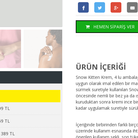
HEMEN SİPARİŞ VER
ÜRÜN İÇERİĞİ
Snow Kitten Krem, 4 lu ambalaj
uygun olarak imal edilen bir mas
sürmek suretiyle kullanılan Sno
öncesinde nemli bir bez ya da ısl
kuruduktan sonra kremi ince bir
kadar uygulamak suretiyle sürül
99 TL
59 TL
İçeriğinde birbirinden farklı b
üzerinde kullanım esnasında ihtiy
 1389 TL
önerilen kullanım şekli, son tüket