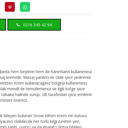
0216 345 42 94
larda hem beylerin hem de hanımların kullanımına
aj kremidir. Masaj yardımı ile cilde iyice yedirerek
wKitten Krem kullanacağınız bölgeyi kullanımınız
ak mendil ile temizlemenizi ve ilgili bölge iyice
 tabaka halinde sürüp, cilt tarafından iyice emilene
mesini öneririz.
irçok bileşen bulunan Snow Kitten Krem nin kutusu
acınız olabilecek her türlü bilgi (üretim yeri,
im tarihi, üretici ya da ithalatçı firma bilgileri,