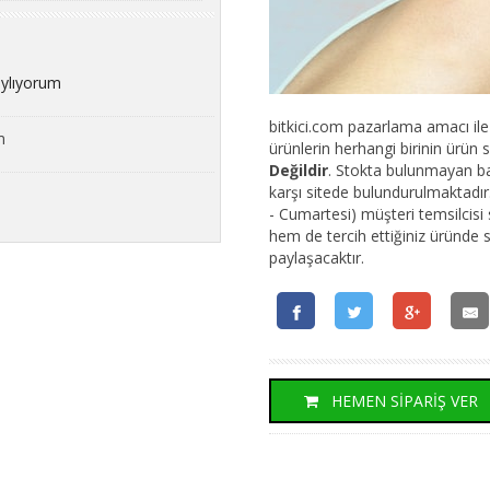
aylıyorum
bitkici.com pazarlama amacı ile 
m
ürünlerin herhangi birinin ürün s
Değildir
. Stokta bulunmayan ba
karşı sitede bulundurulmaktadır.
- Cumartesi) müşteri temsilcisi s
hem de tercih ettiğiniz üründe s
paylaşacaktır.
HEMEN SİPARİŞ VER