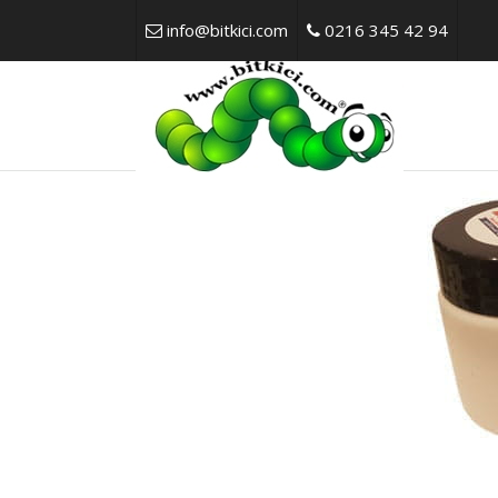
info@bitkici.com
0216 345 42 94