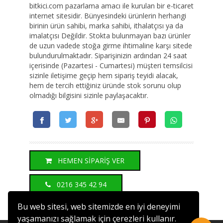
bitkici.com pazarlama amacı ile kurulan bir e-ticaret
internet sitesidir. Bünyesindeki ürünlerin herhangi
birinin ürün sahibi, marka sahibi, ithalatçısı ya da
imalatçısı Değildir. Stokta bulunmayan bazı ürünler
de uzun vadede stoğa girme ihtimaline karşı sitede
bulundurulmaktadır. Siparişinizin ardından 24 saat
içerisinde (Pazartesi - Cumartesi) müşteri temsilcisi
sizinle iletişime geçip hem sipariş teyidi alacak,
hem de tercih ettiğiniz üründe stok sorunu olup
olmadığı bilgisini sizinle paylaşacaktır.
HEMEN SİPARİŞ VER
0216 345 42 94
Bu web sitesi, web sitemizde en iyi deneyimi
yaşamanızı sağlamak için çerezleri kullanır.