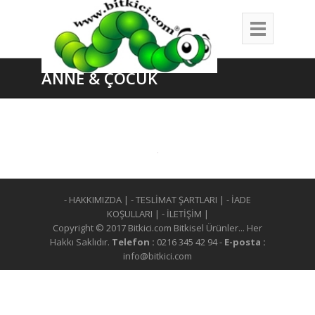
ANNE & ÇOCUK
- HAKKIMIZDA
|
- TESLİMAT ŞARTLARI
|
- İADE
KOŞULLARI
|
- İLETİŞİM
|
Copyright © 2017 Bitkici.com Bitkisel Ürünler... Her
Hakkı Saklıdır.
Telefon :
0216 345 42 94 -
E-posta :
info@bitkici.com