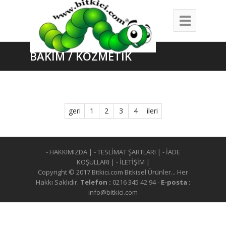
BAKIM / KOZMETİK
geri
1
2
3
4
ileri
- HAKKIMIZDA
|
- TESLİMAT ŞARTLARI
|
- İADE
KOŞULLARI
|
- İLETİŞİM
|
Copyright © 2017 Bitkici.com Bitkisel Ürünler... Her
Hakkı Saklıdır.
Telefon :
0216 345 42 94 -
E-posta :
info@bitkici.com