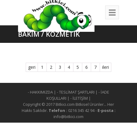
BAKIM / KOZMETİK
geri
1
2
3
4
5
6
7
ileri
- HAKKIMIZDA
|
- TESLİMAT ŞARTLARI
|
- İADE
KOŞULLARI
|
- İLETİŞİM
|
Copyright © 2017 Bitkici.com Bitkisel Ürünler... Her
Hakkı Saklıdır.
Telefon :
0216 345 42 94 -
E-posta :
info@bitkici.com