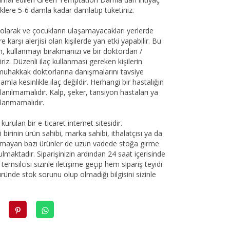
eklere 5-6 damla kadar damlatıp tüketiniz.
ı olarak ve çocukların ulaşamayacakları yerlerde
re karşı alerjisi olan kişilerde yan etki yapabilir. Bu
an, kullanmayı bırakmanızı ve bir doktordan /
z. Düzenli ilaç kullanması gereken kişilerin
hakkak doktorlarına danışmalarını tavsiye
a kesinlikle ilaç değildir. Herhangi bir hastalığın
llanılmamalıdır. Kalp, şeker, tansiyon hastaları ya
lanmamalıdır.
urulan bir e-ticaret internet sitesidir.
birinin ürün sahibi, marka sahibi, ithalatçısı ya da
lunmayan bazı ürünler de uzun vadede stoğa girme
ulmaktadır. Siparişinizin ardından 24 saat içerisinde
emsilcisi sizinle iletişime geçip hem sipariş teyidi
üründe stok sorunu olup olmadığı bilgisini sizinle