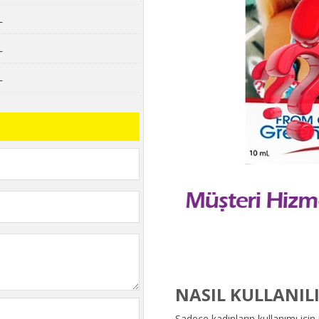
L
L
L
NASIL KULLANIL
Sadece kadınların kullanımı içi