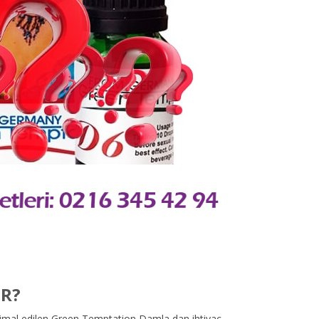
IR?
n imal edilen Green Temptation Damla dan ihtiyaç