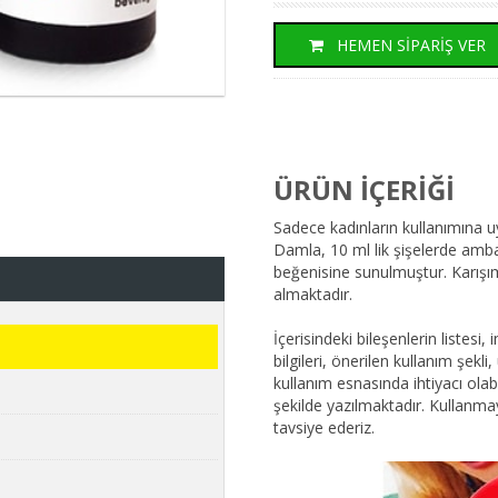
HEMEN SİPARİŞ VER
ÜRÜN İÇERİĞİ
Sadece kadınların kullanımına 
Damla, 10 ml lik şişelerde ambal
beğenisine sunulmuştur. Karışımı
almaktadır.
İçerisindeki bileşenlerin listesi
bilgileri, önerilen kullanım şekli
kullanım esnasında ihtiyacı olabi
şekilde yazılmaktadır. Kullanm
tavsiye ederiz.