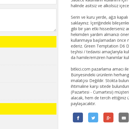
halinde asitsiz ve alkolsüz içec
Serin ve kuru yerde, ağzı kapal
saklayınız. İçeriğindeki bileşenle
gibi bir yan etki hissederseniz 
hekimden yardım almanızı öneriri
kullanmaya başlamadan önce mu
ederiz. Green Temptation D6 Daml
teşhisi / tedavisi amaçlarıyla ku
da hamile/emziren hanımlar kul
bitkici.com pazarlama amacı ile k
Bünyesindeki ürünlerin herhangi 
imalatçısı Değildir. Stokta bu
ihtimaline karşı sitede bulundur
(Pazartesi - Cumartesi) müşteri t
alacak, hem de tercih ettiğiniz 
paylaşacaktır.