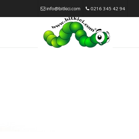
info@bitkici.com
0216 345 42 94