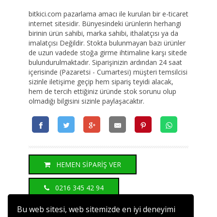
bitkici.com pazarlama amacı ile kurulan bir e-ticaret
internet sitesidir. Bünyesindeki ürünlerin herhangi
birinin ürün sahibi, marka sahibi, ithalatçısı ya da
imalatçısı Değildir. Stokta bulunmayan bazı ürünler
de uzun vadede stoğa girme ihtimaline karşı sitede
bulundurulmaktadır. Siparişinizin ardından 24 saat
içerisinde (Pazaretsi - Cumartesi) müşteri temsilcisi
sizinle iletişime geçip hem sipariş teyidi alacak,
hem de tercih ettiğiniz üründe stok sorunu olup
olmadığı bilgisini sizinle paylaşacaktır.
HEMEN SİPARİŞ VER
0216 345 42 94
Bu web sitesi, web sitemizde en iyi deneyimi