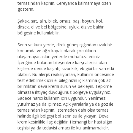
temasından kaçının. Cereyanda kalmamaya özen
gösterin.
Şakak, sırt, alın, bilek, omuz, baş, boyun, kol,
dirsek, el ve bel bölgesine, uyluk, diz ve baldır
bölgesine kullanılabilir.
Serin ve kuru yerde, direk güneş ışığından uzak bir
konumda ve ağzı kapalı olarak çocukların
ulaşamayacakları yerlerde muhafaza ediniz.
İçeriğinde bulunan bileşenlere karşı alerjisi olan
kişilerde deride kaşıntı, kızarıklık, vb gibi bir yan etki
olabilir. Bu alerjik reaksiyonları, kullanım öncesinde
test edebilmek için el bileğinizin iç kısmına çok az
bir miktar deva kremi sürün ve bekleyin. Tepkime
olmazsa ihtiyaç duyduğunuz bölgeye uygulayınız.
Sadece harici kullanım için uygundur. Yenilmez,
yutulmaz ya da içilmez. Açık yaralarla ya da göz ile
temasından kaçının. İstemeden dahi olsa temas
halinde ilgili bölgeyi bol serin su ile yıkayın. Deva
krem kesinlikle ilaç değildir. Herhangi bir hastalığın
teşhisi ya da tedavisi amacı ile kullanılmamalıdır.