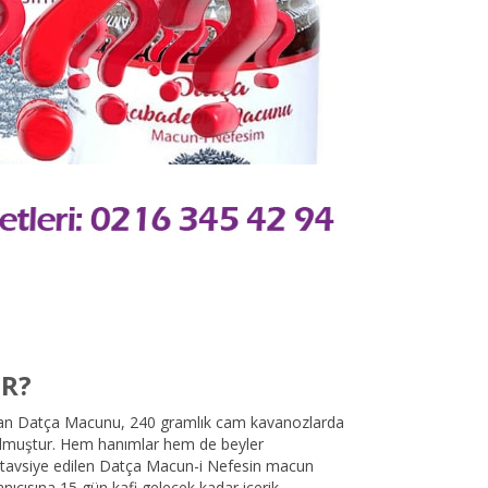
IR?
ndıran Datça Macunu, 240 gramlık cam kavanozlarda
ulmuştur. Hem hanımlar hem de beyler
ımı tavsiye edilen Datça Macun-i Nefesin macun
nıcısına 15 gün kafi gelecek kadar içerik