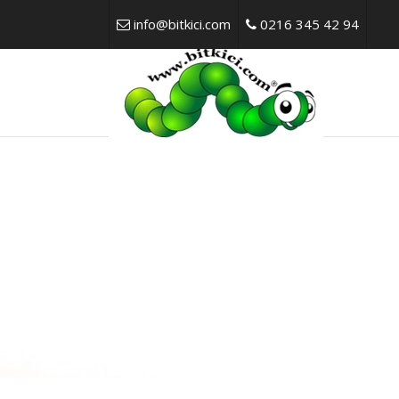
info@bitkici.com
0216 345 42 94