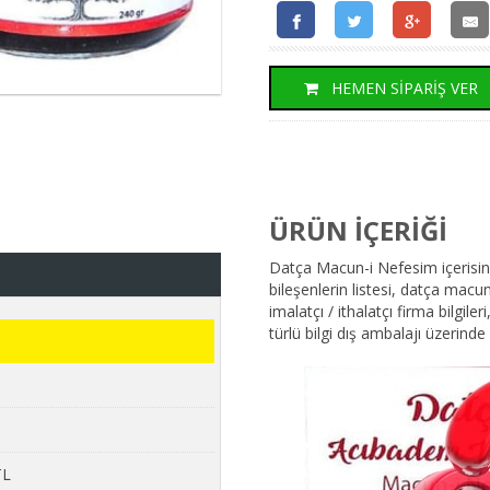
HEMEN SİPARİŞ VER
ÜRÜN İÇERİĞİ
Datça Macun-i Nefesim içerisind
bileşenlerin listesi, datça mac
imalatçı / ithalatçı firma bilgile
türlü bilgi dış ambalajı üzerinde
TL