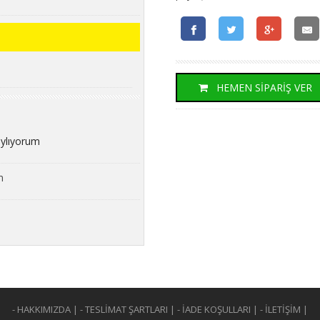
HEMEN SİPARİŞ VER
aylıyorum
m
- HAKKIMIZDA
|
- TESLİMAT ŞARTLARI
|
- İADE KOŞULLARI
|
- İLETİŞİM
|