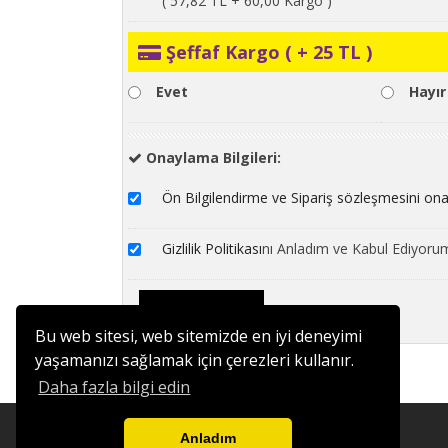
( 57,82 TL + 60,00 Kargo )
Şeffaf Kargo ( + 25 TL )
Evet
Hayır
Onaylama Bilgileri:
Ön Bilgilendirme ve Sipariş sözleşmesini on
Gizlilik Politikası
nı Anladım ve Kabul Ediyoru
Bu web sitesi, web sitemizde en iyi deneyimi
yaşamanızı sağlamak için çerezleri kullanır.
Daha fazla bilgi edin
Anladım