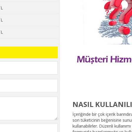
TL
TL
TL
NASIL KULLANIL
İçeriğinde bir çok içerik barı
son tüketicinin beğenisine sun
kullanabilirler. Düzenli kullan
formunda hazırlanmıştır ve kulla