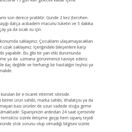
ı son derece pratiktir. Günde 2 kez (tercihen
ı kaşığı datça acıbadem macunu tüketin ve 5 dakika
ay ya da sıcak su için.
ı konumda saklayınız. Çocukların ulaşamayacakları
 uzak saklayınız. İçeriğindeki bileşenlere karşı
tki yapabilir. Bu gibi bir yan etki durumunda
ekime ya da uzmana görünmenizi tavsiye ederiz.
 ilaç değildir ve herhangi bir hastalığın teşhisi ya
alıdır.
urulan bir e-ticaret internet sitesidir.
birinin ürün sahibi, marka sahibi, ithalatçısı ya da
lunmayan bazı ürünler de uzun vadede stoğa girme
ulmaktadır. Siparişinizin ardından 24 saat içerisinde
emsilcisi sizinle iletişime geçip hem sipariş teyidi
üründe stok sorunu olup olmadığı bilgisini sizinle